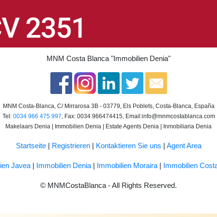
MNM Costa Blanca
"Immobilien Denia"
MNM Costa-Blanca, C/ Mirrarosa 3B - 03779, Els Poblets, Costa-Blanca, España
Tel:
0034 966 475 997
, Fax: 0034 966474415, Email:
info@mnmcostablanca.com
Makelaars Denia | Immobilien Denia | Estate Agents Denia | Inmobiliaria Denia
Startseite
|
Registrieren
|
Kontaktieren Sie uns
|
Agent Area
ien Javea
|
Immobilien Denia
|
Immobilien Moraira
|
Immobilien Cost
© MNMCostaBlanca - All Rights Reserved.