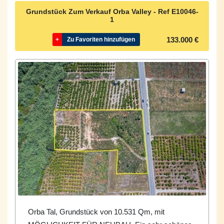
Grundstück Zum Verkauf Orba Valley - Ref
E10046-
1
133.000 €
+
Zu Favoriten hinzufügen
Orba Tal, Grundstück von 10.531 Qm, mit