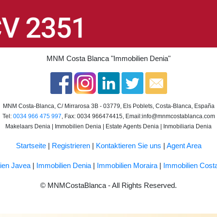
MNM Costa Blanca
"Immobilien Denia"
MNM Costa-Blanca, C/ Mirrarosa 3B - 03779, Els Poblets, Costa-Blanca, España
Tel:
0034 966 475 997
, Fax: 0034 966474415, Email:
info@mnmcostablanca.com
Makelaars Denia | Immobilien Denia | Estate Agents Denia | Inmobiliaria Denia
Startseite
|
Registrieren
|
Kontaktieren Sie uns
|
Agent Area
ien Javea
|
Immobilien Denia
|
Immobilien Moraira
|
Immobilien Cost
© MNMCostaBlanca - All Rights Reserved.