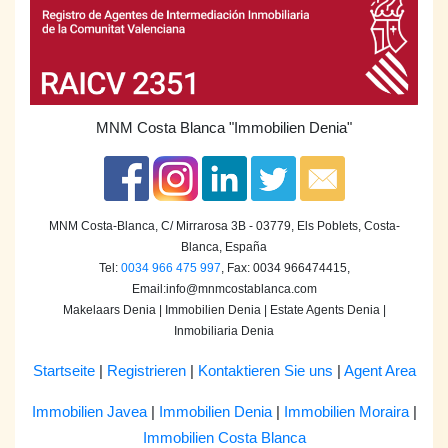
MNM Costa Blanca
"Immobilien Denia"
MNM Costa-Blanca, C/ Mirrarosa 3B - 03779, Els Poblets, Costa-
Blanca, España
Tel:
0034 966 475 997
, Fax: 0034 966474415,
Email:
info@mnmcostablanca.com
Makelaars Denia | Immobilien Denia | Estate Agents Denia |
Inmobiliaria Denia
Startseite
|
Registrieren
|
Kontaktieren Sie uns
|
Agent Area
Immobilien Javea
|
Immobilien Denia
|
Immobilien Moraira
|
Immobilien Costa Blanca