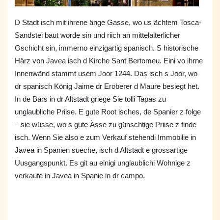
D Stadt isch mit ihrene änge Gasse, wo us ächtem Tosca-
Sandstei baut worde sin und riich an mittelalterlicher
Gschicht sin, immerno einzigartig spanisch. S historische
Härz von Javea isch d Kirche Sant Bertomeu. Eini vo ihrne
Innenwänd stammt usem Joor 1244. Das isch s Joor, wo
dr spanisch König Jaime dr Eroberer d Maure besiegt het.
In de Bars in dr Altstadt griege Sie tolli Tapas zu
unglaubliche Priise. E gute Root isches, de Spanier z folge
– sie wüsse, wo s gute Ässe zu günschtige Priise z finde
isch. Wenn Sie also e zum Verkauf stehendi Immobilie in
Javea in Spanien sueche, isch d Altstadt e grossartige
Uusgangspunkt. Es git au einigi unglaublichi Wohnige z
verkaufe in Javea in Spanie in dr campo.