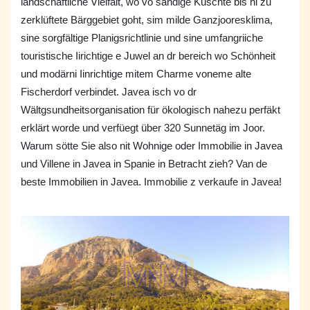
landschaftliche Vielfalt, wo vo sandige Küschte bis hi zu
zerklüftete Bärggebiet goht, sim milde Ganzjooresklima,
sine sorgfältige Planigsrichtlinie und sine umfangriiche
touristische Iirichtige e Juwel an dr bereich wo Schönheit
und modärni Iinrichtige mitem Charme voneme alte
Fischerdorf verbindet. Javea isch vo dr
Wältgsundheitsorganisation für ökologisch nahezu perfäkt
erklärt worde und verfüegt über 320 Sunnetäg im Joor.
Warum sötte Sie also nit Wohnige oder Immobilie in Javea
und Villene in Javea in Spanie in Betracht zieh? Van de
beste Immobilien in Javea. Immobilie z verkaufe in Javea!