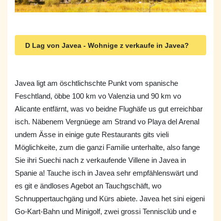
D Lag von Javea - Wohnige z verkaufe in Javea?
Javea ligt am öschtlichschte Punkt vom spanische
Feschtland, öbbe 100 km vo Valenzia und 90 km vo
Alicante entfärnt, was vo beidne Flughäfe us gut erreichbar
isch. Näbenem Vergnüege am Strand vo Playa del Arenal
undem Ässe in einige gute Restaurants gits vieli
Möglichkeite, zum die ganzi Familie unterhalte, also fange
Sie ihri Suechi nach z verkaufende Villene in Javea in
Spanie a! Tauche isch in Javea sehr empfählenswärt und
es git e ändloses Agebot an Tauchgschäft, wo
Schnuppertauchgäng und Kürs abiete. Javea het sini eigeni
Go-Kart-Bahn und Minigolf, zwei grossi Tennisclüb und e