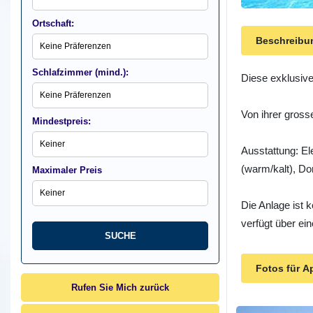
Ortschaft:
Beschreibun
Schlafzimmer (mind.):
Diese exklusive
Von ihrer gross
Mindestpreis:
Ausstattung: E
(warm/kalt), Do
Maximaler Preis
Die Anlage ist 
verfügt über ei
Fotos für A
Rufen Sie Mich zurück