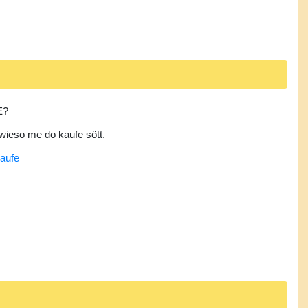
E?
wieso me do kaufe sött.
kaufe