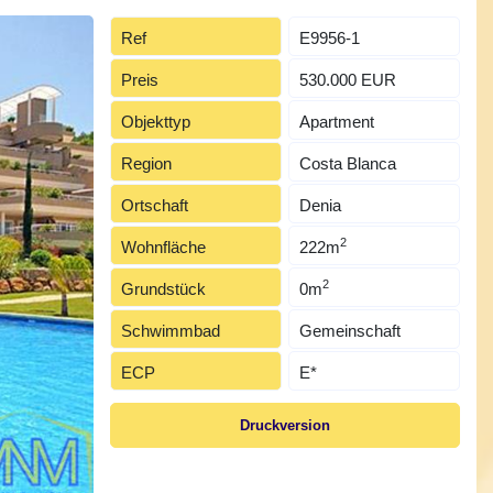
Ref
E9956-1
Preis
530.000 EUR
Objekttyp
Apartment
Region
Costa Blanca
Ortschaft
Denia
2
Wohnfläche
222m
2
Grundstück
0m
Schwimmbad
Gemeinschaft
ECP
E*
Druckversion