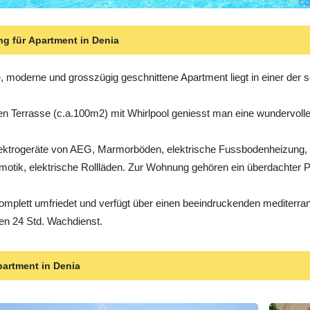
g für Apartment in Denia
, moderne und grosszügig geschnittene Apartment liegt in einer der 
en Terrasse (c.a.100m2) mit Whirlpool geniesst man eine wundervolle 
lektrogeräte von AEG, Marmorböden, elektrische Fussbodenheizung, 
motik, elektrische Rollläden. Zur Wohnung gehören ein überdachter
komplett umfriedet und verfügt über einen beeindruckenden mediter
nen 24 Std. Wachdienst.
partment in Denia